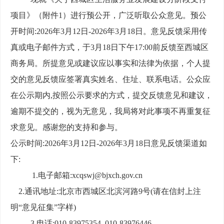
项目》（附件
1
）进行预公开，广泛听取公众意见。预公
开时间
:2026
年
3
月
12
日
-2026
年
3
月
18
日。意见反馈采用传
真或电子邮件方式，于
3
月
18
日下午
17:00
前反馈至西城区
商务局。所提意见或建议应以事实和法律为依据，个人提
交的意见反馈应签署真实姓名、住址、联系电话。公众应
在公示期内
,
按照公示要求的方式，提交反馈意见和建议，
逾期不提交的，视为无意见，我局将对此事项不再重复征
求意见。感谢您的支持和参与。
公示时间
:
2026
年
3
月
12
日
-2026
年
3
月
18
日
意见反馈渠道如
下
:
1.电子邮箱:xcqswj@bjxch.gov.cn
2.通讯地址:北京市西城区北滨河路9号(请在信封上注
明“意见征集”字样)
3.
电话
:010-83975354 010-83976446