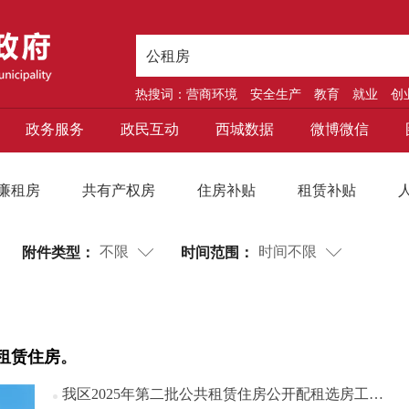
热搜词：
营商环境
安全生产
教育
就业
创
政务服务
政民互动
西城数据
微博微信
廉租房
共有产权房
住房补贴
租赁补贴
附件类型：
时间范围：
不限
时间不限
租赁住房
。
我区2025年第二批公共租赁住房公开配租选房工作顺利完成