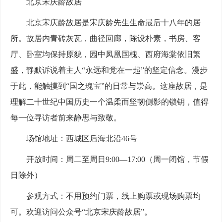
北京宋庆龄故居
北京宋庆龄故居是宋庆龄先生生命最后十八年的居
所。故居内青砖灰瓦，曲径回廊，陈设朴素，书房、客
厅、卧室均保持原貌，园中凤凰国槐、西府海棠依旧繁
盛，静默诉说着主人“永远和党在一起”的坚定信念。漫步
于此，能触摸到“国之瑰宝”的日常与崇高。这座故居，是
理解二十世纪中国历史一个温柔而坚韧侧影的锁钥，值得
每一位寻访者前来静思与致敬。
场馆地址：西城区后海北沿46号
开放时间：周二至周日9:00—17:00（周一闭馆，节假
日除外）
参观方式：不用预约门票，线上购票或现场购票均
可。欢迎访问公众号“北京宋庆龄故居”。