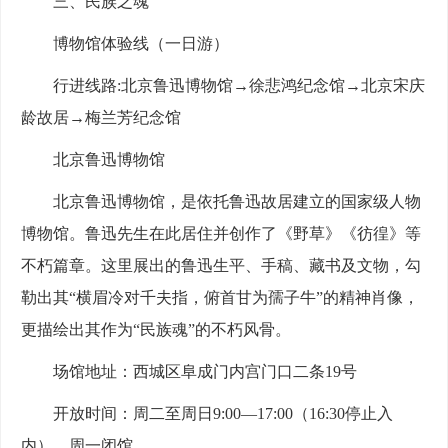
三、民族之魂
博物馆体验线（一日游）
行进线路:北京鲁迅博物馆→徐悲鸿纪念馆→北京宋庆
龄故居→梅兰芳纪念馆
北京鲁迅博物馆
北京鲁迅博物馆，是依托鲁迅故居建立的国家级人物
博物馆。鲁迅先生在此居住并创作了《野草》《彷徨》等
不朽篇章。这里展出的鲁迅生平、手稿、藏书及文物，勾
勒出其“横眉冷对千夫指，俯首甘为孺子牛”的精神肖像，
更描绘出其作为“民族魂”的不朽风骨。
场馆地址：西城区阜成门内宫门口二条19号
开放时间：周二至周日9:00—17:00（16:30停止入
内），周一闭馆。