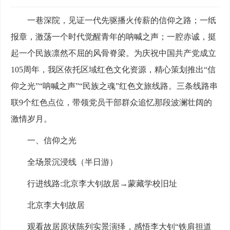
一巷深院，见证一代先驱播火传薪的信仰之路；一纸
报章，激荡一个时代觉醒青年的呐喊之声；一腔赤诚，挺
起一个民族凛然不屈的风骨脊梁。为庆祝中国共产党成立
105周年，我区依托区域红色文化资源，精心策划推出“信
仰之光”“呐喊之声”“民族之魂”红色文旅线路。三条线路串
联9个红色点位，带领党员干部群众追忆那段波澜壮阔的
激情岁月。
一、信仰之光
全场景沉浸线（半日游）
行进线路:北京李大钊故居→蒙藏学校旧址
北京李大钊故居
观看故居原状陈列实景演绎，感悟李大钊“铁肩担道