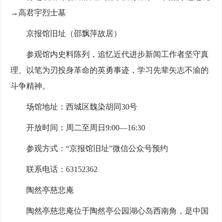
→高君宇烈士墓
京报馆旧址（邵飘萍故居）
参观馆内史料陈列，追忆近代进步新闻工作者坚守真
理、以笔为刃投身革命的英勇事迹，学习先辈矢志不渝的
斗争精神。
场馆地址：西城区魏染胡同30号
开放时间：周二至周日9:00—16:30
参观方式：“京报馆旧址”微信公众号预约
联系电话：63152362
陶然亭慈悲庵
陶然亭慈悲庵位于陶然亭公园湖心岛西南角，是中国