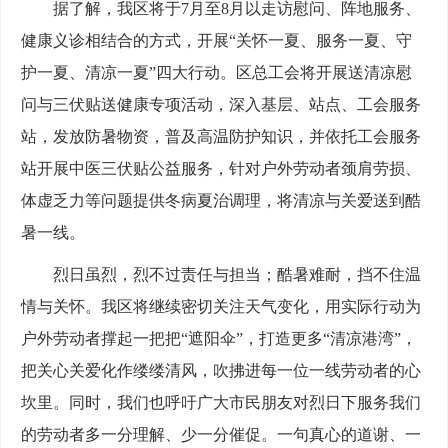
据了解，我区将于7月至8月以走访慰问、阵地服务、
健康义诊相结合的方式，开展“关怀一夏、服务一夏、守
护一夏、清凉一夏”四大行动。区总工会将开展送清凉慰
问与三伏贴送健康专项活动，深入基层、站点、工会服务
站，发放防暑物资，普及高温防护知识，并依托工会服务
站开展中医三伏贴公益服务，针对户外劳动者颈肩劳损、
体虚乏力等问题提供冬病夏治调理，将清凉与关爱送到酷
暑一线。
烈日虽烈，烈不过责任与担当；酷暑难耐，挡不住温
情与关怀。我区将继续密切关注天气变化，用实际行动为
户外劳动者撑起一把把“遮阳伞”，打造更多“清凉港湾”，
把关心关爱化作缕缕清风，吹拂进每一位一线劳动者的心
坎里。同时，我们也呼吁广大市民朋友对烈日下服务我们
的劳动者多一分理解、少一分催促。一句真心的道谢、一