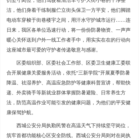
仍坚守岗位，他们驾驶着清洁车守护大街小巷的干净整
洁，他们身着干练制服伫立街头保卫一方平安，他们脚踏
电动车穿梭于街巷楼宇之间，用汗水守护城市运行……连
日来，我区各单位迅速行动，将一份份防暑物资、一声声
暖心关怀送到户外一线工作者手中，用实实在在的行动向
这座城市最可爱的守护者传递敬意与感谢。
区委组织部、区委社会工作部、区委卫生健康工委联
合开展健康关爱服务活动，依托“三新学院”开展夏季防暑
降温、祛湿养护、高温应急防护等健康科普宣讲，帮助快
递、外卖骑手等新就业群体掌握防暑避险、日常养生方
法，防范高温作业可能引发的健康问题，为他们的平安健
康保驾护航。
西城公安分局执勤民警在高温天气下持续坚守岗位，
筑牢首都功能核心区安全防线。西城公安分局则对在岗执