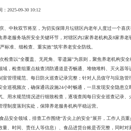
2025-09-30 10:12
庆、中秋双节将至，为切实保障月坛辖区内老年人度过一个喜庆
焦养老服务场所安全关键环节，对辖区内
2家养老机构及8家养
“严标准、细检查、重实效”筑牢养老安全防线。
次检查以
“全覆盖、无死角、零遗漏”为原则，聚焦养老机构安全
领域，检查组重点核查消防通道是否畅通、堆物堆料、灭火器等
制室管理规范、每日防火巡查记录完整；针对人员值守与应急管
安全巡视频次，确保通讯设施24小时畅通，一旦发现安全隐患立
气、用水规范情况进行细致检查，逐项查阅每日安全巡查记录、
管理制度落到实处，保障养老服务机构平稳运营。
食品安全领域，排查工作围绕
“舌尖上的安全”展开，工作人员
数量、时间、责任人等信息）、食品进货台账是否完整，同时对