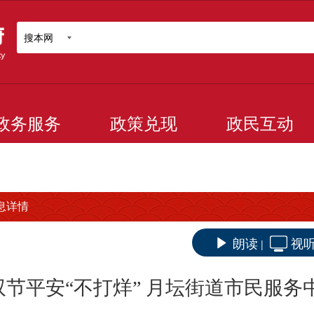
搜本网
政务服务
政策兑现
政民互动
息详情
朗读
视
|
双节平安“不打烊” 月坛街道市民服