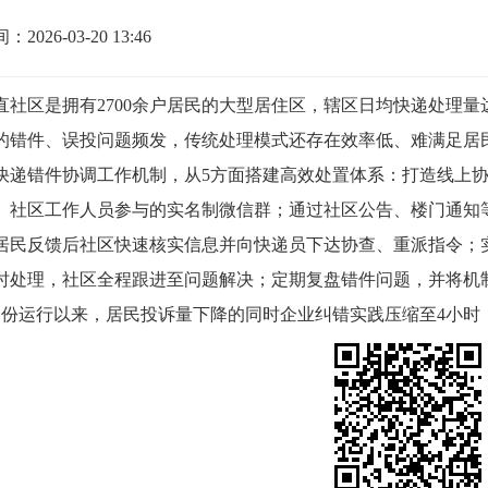
2026-03-20 13:46
直社区是拥有
2700余户居民的大型居住区，辖区日均快递处理量
的错件、误投问题频发，传统处理模式还存在效率低、难满足居
快递错件协调工作机制，从
5
方面搭建高效处置体系：打造线上
、社区工作人员参与的实名制微信群；通过社区公告、楼门通知
居民反馈后社区快速核实信息并向快递员下达协查、重派指令；
时处理，社区全程跟进至问题解决；定期复盘错件问题，并将机
月份运行以来
，
居民投诉量下降的同时企业纠错实践
压缩至
4小时