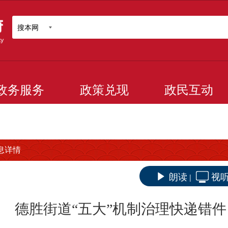
搜本网
政务服务
政策兑现
政民互动
息详情
朗读
视
|
德胜街道“五大”机制治理快递错件