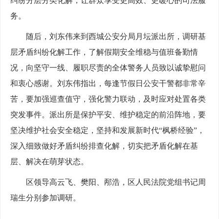
纠纷分层分类化解，让群众享受更高效、更暖心的司法服
务。
随后，刘东伟来到西城公安分局月坛派出所，调研基
层矛盾纠纷化解工作，了解假期安全维稳与值班备勤情
况，向坚守一线、履职尽责的全体警务人员致以诚挚慰问
和衷心感谢。刘东伟指出，每逢节假日公安干警都非常辛
苦，要加强巡查值守，强化警力联动，及时应对处置各类
突发事件。派出所是保护平安、维护稳定的前沿阵地，要
坚决维护社会安全稳定，坚持和发展新时代“枫桥经验”，
深入细致做好矛盾纠纷排查化解，切实把矛盾化解在基
层、解决在萌芽状态。
区领导高云飞、樊阳、邴浩，区人民法院党组书记周
瑞生分别参加调研。