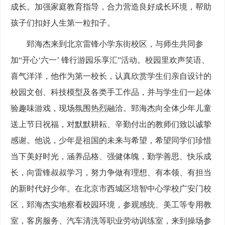
成长。加强家庭教育指导，合力营造良好成长环境，帮助
孩子们扣好人生第一粒扣子。
郅海杰来到北京雷锋小学东街校区，与师生共同参
加“开心‘六一’ 锋行游园乐享汇”活动。校园里欢声笑语、
喜气洋洋，他作为第一校长，认真欣赏学生们亲自设计的
校园文创、科技模型及各类手工作品，并与学生们一起体
验趣味游戏，现场氛围热烈融洽。郅海杰向全体少年儿童
送上节日祝福，对默默耕耘、辛勤付出的教师们致以诚挚
感谢。他说，少年是祖国的未来与希望，希望同学们珍惜
当下美好时光，涵养品格、强健体魄，勤学善思、快乐成
长，向雷锋叔叔学习，努力争做有理想、有本领、有担当
的新时代好少年。在北京市西城区培智中心学校广安门校
区，郅海杰实地察看校园环境，参观感统、美工等专用教
室，客房服务、汽车清洗等职业劳动训练室，来到操场参