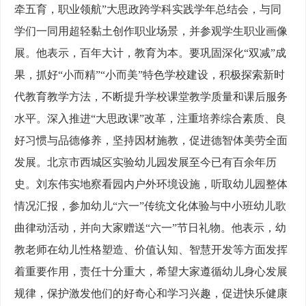
牵五育，职业领航”大思政跨学科实践学年总结会，与同
学们一同用超轻黏土创作职业场景，并参观学生职业画像
展。他表示，百年大计，教育为本。要巩固深化“双减”成
果，抓好“小而精”“小而美”特色学校建设，积极探索新时
代教育教学方法，不断提升学校课堂教学质量和课后服务
水平。深入推进“大思政课”改革，注重培养综合素质、良
好习惯与品德修养，坚持因材施教，促进德智体美劳全面
发展。北京市西城区实验幼儿园发展至今已有百余年历
史。刘东伟实地察看园内户外环境设施，听取幼儿园整体
情况汇报，参加幼儿“六一”传统文化体验与中小班幼儿歌
曲律动活动，并向大家赠送“六一”节日礼物。他表示，幼
教老师在幼儿性格塑造、价值认知、智慧开发等方面发挥
着重要作用，责任十分重大，希望大家遵循幼儿身心发展
规律，保护激发他们的好奇心和学习兴趣，促进快乐健康