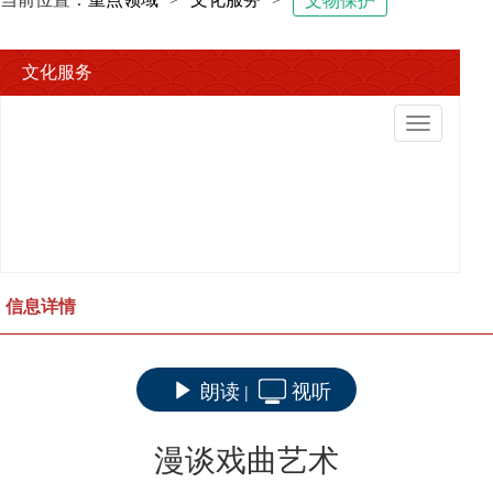
文物保护
文化服务
切
换
导
航
信息详情
朗读
视听
|
漫谈戏曲艺术