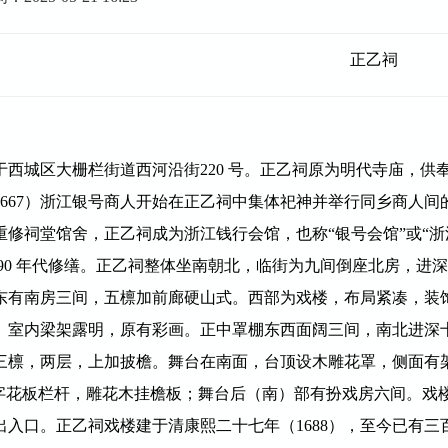
正乙祠
于西城区大栅栏街道西河沿街
220
号。正乙祠原为明代寺庙，供
667
）浙江银号商人开始在正乙祠中集体祀神并举行同乡商人间
重修祠堂馆舍，正乙祠成为浙江钱行会馆，也称“银号会馆”或“
90
年代修缮。正乙祠整体坐南朝北，临街为九间倒座北房，进
东有南房三间，五檩加前廊硬山式。西部为戏楼，布局紧凑，装
。室内梁架露明，原有彩画。正中罩棚东西面阔三间，南北进深
三檩，两层，上加披檐。舞台在南面，台顶设木雕花罩，侧面有
”字花板栏杆，雕花木挂檐板；舞台后（南）部有扮戏房六间。戏
出入口。正乙祠戏楼建于清康熙二十七年（
1688
），至今已有三