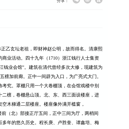
分享：
奉正乙玄坛老祖，即财神赵公明，故而得名。清康熙
的商业活动。四十九年（
1710
）浙江钱行人士集资
浙江钱业会馆”。建筑在清代曾经多次大修，现建筑为
深五檩加前廊。正中一间辟为入口，为广亮式大门。
饰考究。罩棚只用一个大卷棚顶，在会馆戏楼中别
十二檩，卷棚悬山顶。北、东、西三面设楼座，进
架空木梯通二层楼座。楼座像外满开槛窗，
楼前（北）部接正厅五间，正中三间为厅，两梢间
百多年的悠久历史。程长庚、卢胜奎、谭鑫培、梅