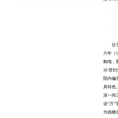
位
六年（
1
购地，
20
世纪
院内偏
具特色
深一间
设“万
为戏楼