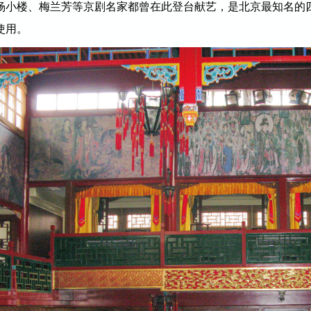
杨小楼、梅兰芳等京剧名家都曾在此登台献艺，是北京最知名的
使用。