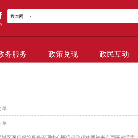
搜本网
政务服务
政策兑现
政民互动
向单
向单
西城区医疗保险事务管理中心医疗保险稽核通知书京西医稽通字﹝20