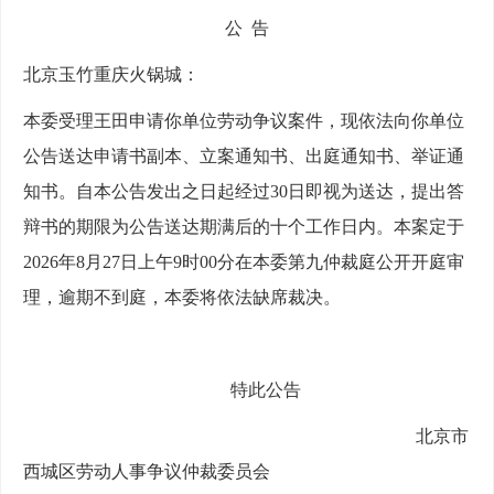
公
告
北京玉竹重庆火锅城：
本委受理王田申请你单位劳动争议案件，现依法向你单位
公告送达申请书副本、立案通知书、出庭通知书、举证通
知书。自本公告发出之日起经过
30日即视为送达，提出答
辩书的期限为公告送达期满后的十个工作日内。本案定于
202
6
年
8
月
27
日上午
9
时
00
分在本委第九仲裁庭公开开庭审
理，逾期不到庭，本委将依法缺席裁决。
特此公告
北京市
西城区劳动人事争议仲裁委员会