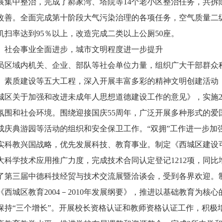
展集中整治，完成了郝家湾、塔院等14个老小区整治任务，共拆除违
改善。全面完成第十阶段大气污染治理的各项任务，空气质量二级
机扫率达到95％以上，改造完成二类以上公厕50座。
会事业全面进步，城市文明程度进一步提升
域内机关、企业、部队等社会单位力量，组织广大干部群众积
、素质建设等五大工程，深入开展丰富多彩的精神文明创建活动
城区关于加强和改进未成年人思想道德建设工作的意见》，实施2
氛围和社会环境。围绕迎接国庆55周年，广泛开展多种形式的爱
成庆典游园等活动的组织和安全保卫工作。“双拥”工作进一步加
教兴国战略，优先发展科技、教育事业。制定《西城区建设可
大科学技术应用推广力度，完成技术合同认定登记1212项，同比
了第三届中德科技经贸与技术交流展暨洽谈会，受到各界欢迎。
《西城区教育2004－2010年发展纲要》，推进以基础教育为
保持“三个增长”。开展校长资格认证和教师资格认证工作，积极