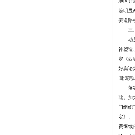
地区开
境明显
要道路
三、社
动员区
神塑造
定《西
好舆论
圆满完
落实科
础。加
门组织
定》、
费继续