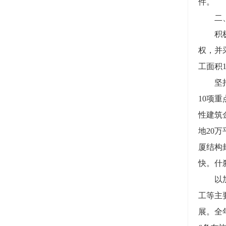
件。
二、城
积极落
权，并
工面积
坚持依
10项
性建筑
地20
厦结构
快。什
以加快
工等主
展。全