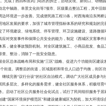
施。完成了西四和宣武门站区的拆迁，启动灵境、新街口、动物
动北中轴路、阜景文化街等7项市、区级重点整治工程，其中旧鼓
周边环境进一步改善。完成便民路工程33条，对西海南沿东闸桥
区发展的要求，加强了城市管理指标体系的研究和规划的完善
定了环境建设、绿地系统、停车管理、环卫设施建设、道路微循
高应对突发事件和保障公共安全的能力，制定《西城区灾害事件应
体系，健全事故预防机制。对全区建筑施工、小商品批发、食品
排查、整治，消除了一批安全隐患。
区总体战略布局和实施“三区”战略、促进六个功能街区建设发
7个街道。调整后的街道，区域面积和常住人口趋于均衡，街区
。继续完善“议行分设”的社区自治模式，调动广大社区成员参与
居民多层次、多样化的服务需求，健全社区服务体系，积极培育
务。启动了社区公共服务社会化试点，试行了民间组织服务于居家
“国家环境保护模范区”和建设健康城区为契机，加大环境综合