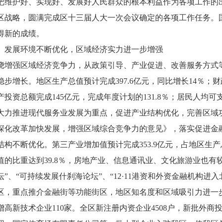
把维护好、实现好、发展好人民群众的根本利益作为各项工作的
区战略，圆满完成区十三届人大一次会议确定的各项工作任务。
得新的成绩。
展环境不断优化，区域经济实力进一步增强
强区域经济竞争力，从政策引导、产业促进、改善服务方式等
步增长。地区生产总值预计完成397.6亿元，同比增长14％；财政
投资总额完成145亿元，完成年度计划的131.8％；居民人均可支配
推进现代服务业发展为重点，促进产业结构优化，完善区域功
深化改革加快发展，增强区域综合竞争力的意见》，落实促进金
结构不断优化。第三产业增加值预计完成353.9亿元，占地区生
值的比重达到39.8％，房地产业、信息通讯业、文化旅游业也有较
坛”、“可持续发展什刹海论坛”、“12·11港资和外资金融机构
区，重点推介金融街等功能街区，地区知名度和区域吸引力进一
增高新技术企业110家。全区新注册内资企业4508户，新批外商