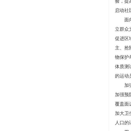
验，提
启动社
面向群
立群众
促进区
主、抢
物保护
体质测
的运动
加强公
加强预
覆盖面
加大卫
人口的