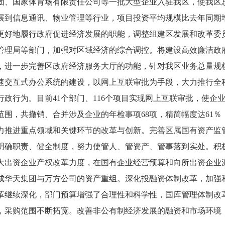
团、国家体育场有限责任公司等一批大型企业入驻我区，使我区
展到信息通讯、物业管理等行业，项目投资平均规模比去年同期增
地履行政府促进经济发展的职能，调整组建区发展和改革委员
管理局等部门，加强对区域经济的综合调控。将建设高效廉洁政
，进一步完善区政府经济服务大厅的功能，针对我区业务总量规
速交互式办公系统的建设，以网上互联审批为手段，大力推行全
行政行为。目前41个部门、116个项目实现网上互联审批，使
范围，共撤销、合并涉及企业的年检事项68项，精简幅度达61％
进重点领域和关键环节的改革与创新。完善区属国有资产监管
明确职责、健全制度，努力使管人、管资产、管事落到实处。积
大出资企业产权改革力度，在国有企业经营预算和向所出资企业
成华天集团与万方公司的资产重组。深化投融资体制改革，加强
革继续深化，部门预算增强了合理性和科学性，国库管理体制改
，采购范围不断拓宽。改善非公有制经济发展的融资和市场环境