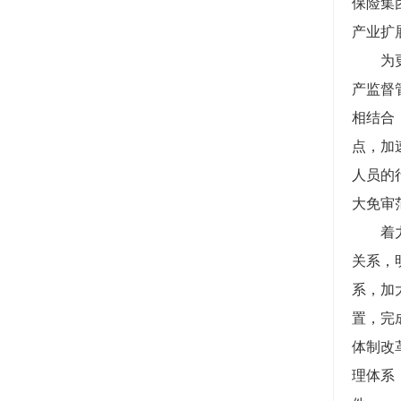
保险集
产业扩
为更好
产监督
相结合
点，加
人员的
大免审
着力推
关系，
系，加
置，完
体制改
理体系