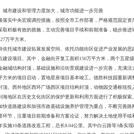
市建设和管理力度加大，城市功能进一步完善
实中央宏观调控措施，按照全市工作部署，严格规范固定资产
采取积极有效的措施，主动完善项目手续和前期准备，稳步推进城市
127万平方米。
托城市建设拓展发展空间、依托功能街区促进产业发展的思路
重点建设项目。其中，金融街开复工面积150万平方米，两个五
金融城结构封顶，基础设施和沿街景观建设进一步完善，充满活
万平方米的项目启动，置地星座项目基本竣工。德胜科技园重新调
封顶。西外地区西环广场西区项目结构封顶，动物园交通枢纽投
刹海地区在历史文化街区的保护更新和利用方面进行了积极探索
道路建设和加强市政基础设施养护管理为重点，不断完善路网
要环节，注重项目前期准备和方案论证，努力解决土地使用手续
年实施10条道路改造工程，总长8.04公里。其中白云路等3条