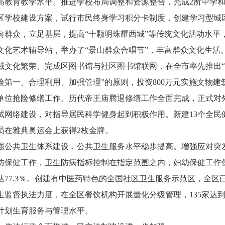
高教育教学水平。推进学校布局调整和资源整合，完成2所中学和
区学校建设方案，试行市民终身学习积分卡制度，创建学习型城
众，立足基层，提高“十颗明珠耀西城”等传统文化活动水平
文化艺术辅导站，举办了“景山群众合唱节”，丰富群众文化生活
域文化繁荣。完成区图书馆与社区图书馆联网，在全市率先推出“
险第一、合理利用、加强管理”的原则，投资800万元实施文物建
单位抢险修缮工作。历代帝王庙腾退修缮工作全面完成，正式对
试网络建设，对指导居民科学健身起到积极作用。新建13个全民
员在雅典奥运会上获得2枚金牌。
共卫生体系建设，公共卫生服务水平稳步提高。增强应对突发事
防保健工作，卫生防病指标控制在指定范围之内，妇幼保健工作
达77.3％。创建有中医药特色的全国社区卫生服务示范区，全区
生监督执法力度，在全区餐饮机构开展量化分级管理，135家达
计划生育服务与管理水平。