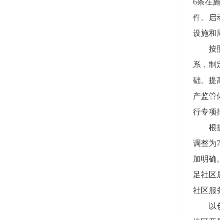
6条在
件。启
设施和
按照地
系，制
础。提
产监管
行专项
根据全
调整为
加明确
足社区
社区服
以创建