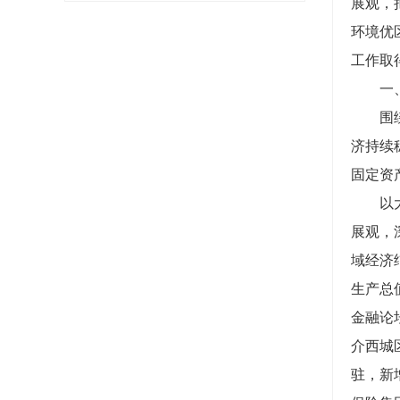
展观，
环境优
工作取
一、发
围绕增
济持续稳
固定资产
以大力
展观，
域经济
生产总
金融论
介西城
驻，新