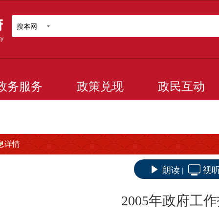
搜本网
政务服务
政策兑现
政民互动
息详情
朗读
视
|
2005年政府工