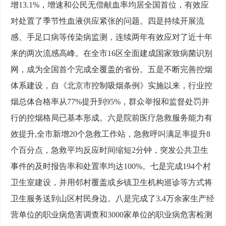
增13.1%，增速和公民无偿献血率均居全国首位，有效应
对处置了季节性血液供应紧张的问题。四是持续开展流
感、手足口病等传染病监测，连续两年有效应对了近十年
来的两次流感高峰。在全市16区全面建成国家致病菌识别
网，成为全国首个完成全覆盖的省份。五是不断完善控烟
体系建设，自《北京市控制吸烟条例》实施以来，行业控
烟总体合格率从77%提升到95%，群众举报和监督处罚并
行的控烟格局已基本形成。六是院前医疗急救服务能力有
效提升,全市新增20个急救工作站，急救呼叫满足率提升8
个百分点，急救平均反应时间缩短2分钟，突发公共卫生
事件的及时报告率和处置率均达100%。七是完成194个村
卫生室建设，并用邻村覆盖或乡镇卫生机构巡诊等方式将
卫生服务送到山区村民身边。八是完成了3.4万余家生产经
营单位的职业病危害调查和3000家单位的职业病危害检测