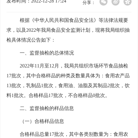
发布时间：2022-12-28 17:24
分享：
根据《中华人民共和国食品安全法》等法律法规要
求，以及
20
2
2
年我局食品安全监测计划，现将我局组织抽
检
具
体情况公告如下：
一、
监督抽检的总体情况
20
2
2
年
11
月至
12
月
，我局共组织
市场
环节
食品抽检
17
批次，
其中合格样品
的种类及
数量
具体
为：
食用农产品
13
批次，乳制品
1
批次，食用油、油脂及其制品
2
批次，饮
料
1
批次。
合格样品
17
批次
，
不合格样品
0
批次
。
二、监督抽检的样品信息
（一）合格样品信息
合格样品总量
1
7
批次
，其中各类别数量为：
食用农