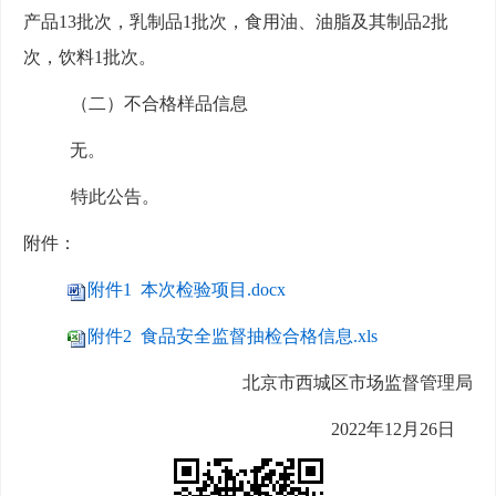
产品
13
批次，乳制品
1
批次，食用油、油脂及其制品
2
批
次，饮料
1
批次。
（二）
不合格样品信息
无
。
特此公告。
附件：
附件1 本次检验项目.docx
附件2 食品安全监督抽检合格信息.xls
北京市
西城
区市场监督管理局
20
2
2
年
12
月
26
日