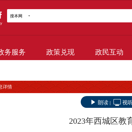
搜本网
政务服务
政策兑现
政民互动
息详情
朗读
视
|
2023年西城区教