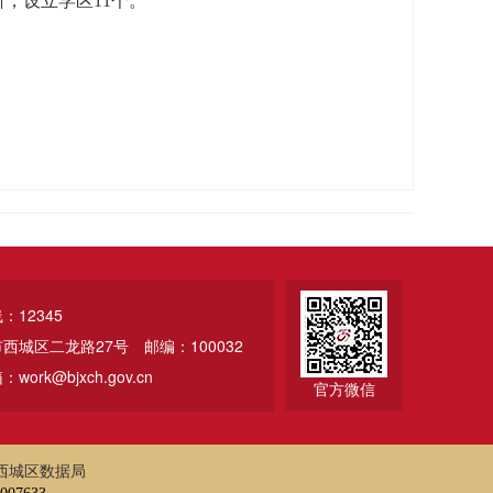
3所，设立学区11个。
12345
市西城区二龙路27号
邮编：100032
ork@bjxch.gov.cn
官方微信
西城区数据局