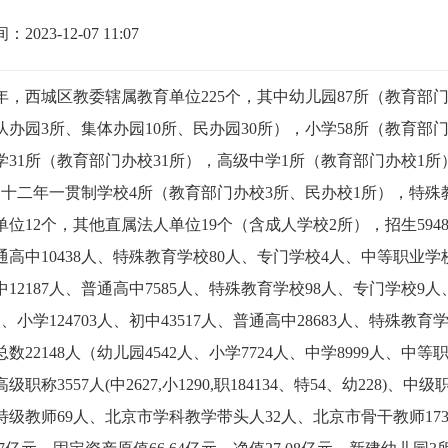
2023-12-07 11:07
年，西城区教委辖属教育单位225个，其中幼儿园87所（教育部门
队办园3所、集体办园10所、民办园30所），小学58所（教育部
学31所（教育部门办校31所），高级中学1所（教育部门办校1所
，十二年一贯制学校4所（教育部门办校3所、民办校1所），特殊
位12个，其他直属法人单位19个（含成人学校2所），招生59486人
高中10438人、特殊教育学校80人、专门学校4人、中等职业学校25
12187人、普通高中7585人、特殊教育学校98人、专门学校9人
0人、小学124703人、初中43517人、普通高中28683人、特殊
数22148人（幼儿园4542人、小学7724人、中学8999人、中
职称3557人(中2627,小1290,职184134、特54、幼228)、中级职称
特级教师69人、北京市学科教学带头人32人、北京市骨干教师173