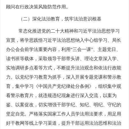
顾问在行政决策风险防范作用。
（二）
深化法治教育，筑
牢法治
意识
根基
常态化推进党的二十大精神和习近平法治思想学习
宣贯，
将
学思践悟习近平法治思想
纳入
中心组学习
、
局长
办公会会前学法重要内容，利用
“三会一课”、主题党日、
读书班等载体，采取领导干部带头讲、理论文章深入学、
实地调研多点看等
方式
，
不断
提升法治观念和依法行政能
力
。
以党纪学习教育为抓手，深入开展专题党课和警示教
育
，集中
学习
《中国共产党纪律处分条例》，
组织
集中观
看警示教育片
，就违规违纪现象进行深入交流，以案为
鉴、以案促改，
切实增强干部
学纪、知纪、明纪、守纪
的
坚定自觉。严格落实国家工作人员学法用法要求，
用足用
好
干教网等线上学习渠道，
提升
干部运用法治思维和法治