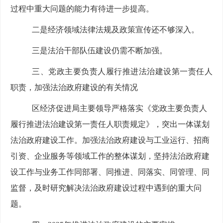
过程中重大问题的
能力
有待进一步提高。
二
是
经济
领域法律法规
及
政策
宣传
还不够深入。
三
是法治干部队伍建设仍需不断加强。
三、
党政主要负责人履行推进法治建设第一责任人
职责，加强法治政府建设的有关情况
区经济促进局
主要领导严格落实《党政主要负责人
履行推进法治建设第一责任人职责规定》，
突出一体谋划
法治政府建设工作
。
加强法
治政府建设与
工业运行、
招商
引资
、
企业服务
等
领域
工作
的整体谋划，坚持
法
治政府建
设
工作
与业务工作同部署、同推进、同落实、同管理、同
监督，及时
研究解决法治政府建设过程中遇到的重
大
问
题。