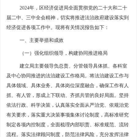
2024年
，区
经济促进局
全面贯彻党的二十大和二十
届二中、三中全会精神
，
切实将推进法治政府建设
落实到
经济促进各项
工作中。现将有关情况报告如下：
一、
主要举措和成效
（一）
强化组织
领导
，构建协同推进格局
建立局
主要领导负总责、分管领导具体抓、各科室
及中心协同推进的法治建设工作
格局
。将法治建设
工作与
具体领域、具体业务、
具体岗位
深度融合
，确保工作有人
抓、有人管，形成上下联动、齐抓共管的良好局面。坚持
依法行政、科学决策，
认真
落实全面从严治党、依规治党
有关
要求，落实重大决策事项集体讨论制度，
高标准研究
制定
各项内控制度，
全面
梳理
内部
职责、标准规范、
流转
流
程。落实法律顾问制度，防范法律风险，充分发挥法律