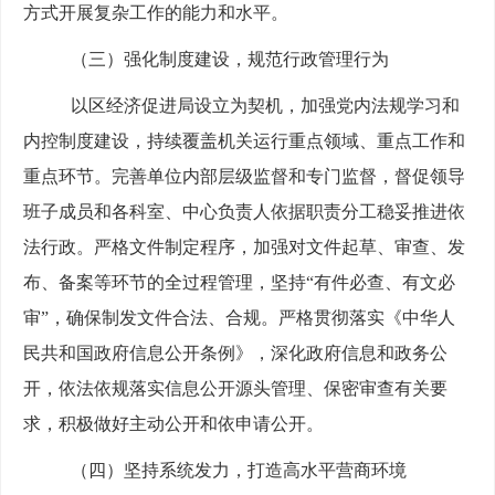
方式开展
复杂
工作
的能力和水平
。
（三）
强化制度建设，规范行政管理行为
以区经济促进局设立为契机，加强党内法规学习和
内控制度建设，持续
覆盖
机关运行重点领域、重点
工作
和
重点环节
。完善
单位
内部层级监督和专门监督，督促领导
班子
成员
和
各科室、中心
负责人
依据职责分工稳妥推进
依
法行政
。
严格文件制定程序，
加强
对文件起草、审查、发
布、备案等环节
的
全过程管理
，
坚持
“有
件
必
查、
有
文
必
审
”，确保
制发
文件合法
、
合规。严格贯彻落实《
中华人
民共和国政府信息公开条例
》，深化政府信息和政务公
开，依法依规
落实
信息公开源头管理、保密审查
有关要
求
，
积极
做好主动公开和依申请公开。
（四）
坚持系统
发力，打造
高水平
营商环境