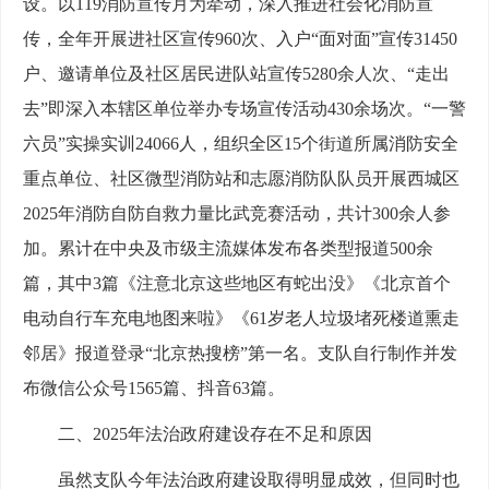
设。以119消防宣传月为牵动，深入推进社会化消防宣
传，全年开展进社区宣传960次、入户“面对面”宣传31450
户、邀请单位及社区居民进队站宣传5280余人次、“走出
去”即深入本辖区单位举办专场宣传活动430余场次。“一警
六员”实操实训24066人，组织全区15个街道所属消防安全
重点单位、社区微型消防站和志愿消防队队员开展西城区
2025年消防自防自救力量比武竞赛活动，共计300余人参
加。累计在中央及市级主流媒体发布各类型报道500余
篇，其中3篇《注意北京这些地区有蛇出没》《北京首个
电动自行车充电地图来啦》《61岁老人垃圾堵死楼道熏走
邻居》报道登录“北京热搜榜”第一名。支队自行制作并发
布微信公众号1565篇、抖音63篇。
二、2025年法治政府建设存在不足和原因
虽然支队今年法治政府建设取得明显成效，但同时也