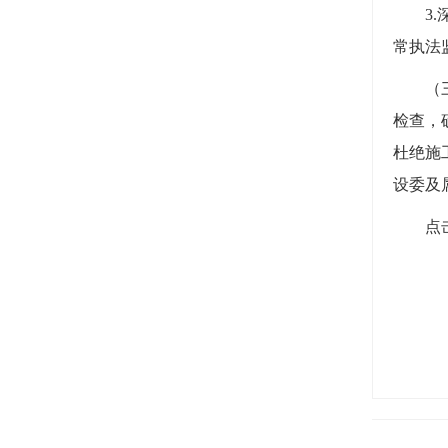
3.深
常执法
（三）
检查，
杜绝施
设委及
点击