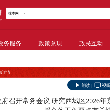
搜本网
政务服务
政策兑现
政民互动
息详情
朗读
视
|
政府召开常务会议 研究西城区2026