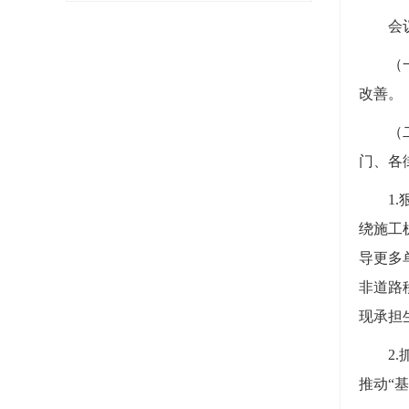
会议研
（一）
改善。
（二）
门、各
1.狠
绕施工
导更多
非道路
现承担
2.抓
推动“