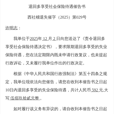
退回多享受社会保险待遇催告书
西社
稽退
失催
字（
202
5
）第
029
号
许明志
：
我单位于
2025
年
12
月
2
日向您送达了《责令退回多
享受社会保险待遇决定书》，要求限期退回多享受的
失业
保险待遇，您在法定期限内既未申请行政复议，也未提起
行政诉讼，又未履行我单位作出的行政决定。
根据《中华人民共和国行政强制法》第五十四条之规
定，我单位现依法向您催告，请您在收到本
催告书之日起
10
日内退回多享受的
失业保险
待遇，共计人民币
592
元
,
大
写
伍佰玖拾貳
元整
。
如对履行该义务有异议的，请自收到本催告书之日起