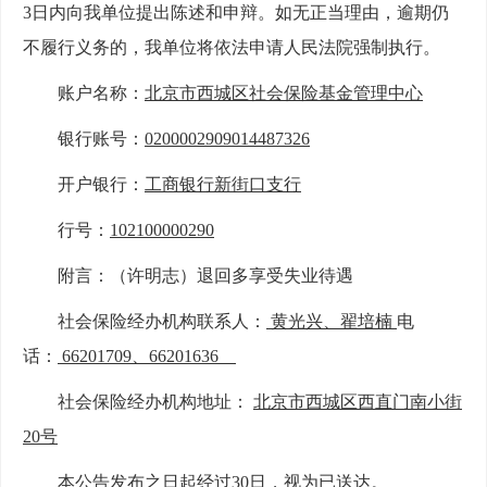
3
日内向我单
位提出陈述和申辩。如无正当理由，逾期仍
不履行义务的，我单位将依法申请人民法院强制执行。
账户名称：
北京市西城区社会保险基金管理中心
银行账号：
0200002909014487326
开户银行：
工商银行新街口支行
行号：
102100000290
附言：（
许明志
）退回多享受
失业
待遇
社会保险经办机构联系人：
黄光兴、翟培楠
电
话：
66201709、66201636
社会保险经办机构地址：
北京市西城区西直门南小街
20号
本公告发布之日起经过
30日，视为已送达。