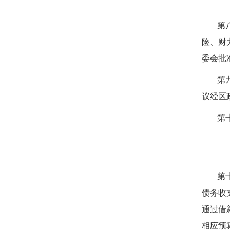
第
险、财
委会批
第
议经区
第
第
债务收
通过借
相应预