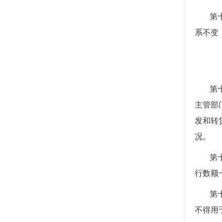
第
系不变
第
主管部
发和转
况。
第
行数额
第
不得用