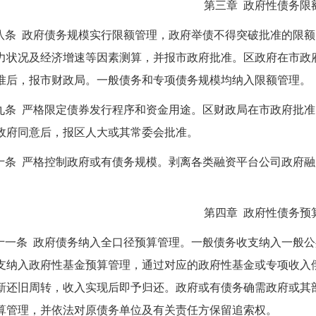
第三章 政府性债务限
八条 政府债务规模实行限额管理，政府举债不得突破批准的限
力状况及经济增速等因素测算，并报市政府批准。区政府在市政
准后，报市财政局。一般债务和专项债务规模均纳入限额管理。
九条 严格限定债券发行程序和资金用途。区财政局在市政府批
政府同意后，报区人大或其常委会批准。
十条 严格控制政府或有债务规模。剥离各类融资平台公司政府
第四章 政府性债务预
十一条 政府债务纳入全口径预算管理。一般债务收支纳入一般
支纳入政府性基金预算管理，通过对应的政府性基金或专项收入
新还旧周转，收入实现后即予归还。政府或有债务确需政府或其
算管理，并依法对原债务单位及有关责任方保留追索权。