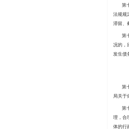
第
法规规
滞留、
第
况的，
发生债
第
局关于
第
理，合
体的行