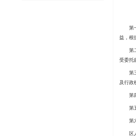
第
益，根
第
受委托
第
及行政
第
第
第
区