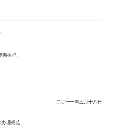
1
贯彻执行。
二〇一一年三月十八日
项办理规范