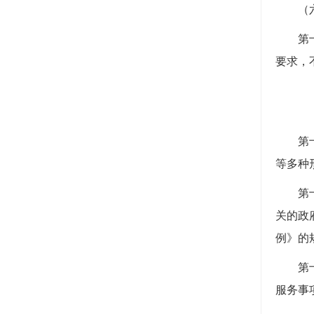
（
第
要求，
第
等多种
第
关的政
例》的
第
服务事