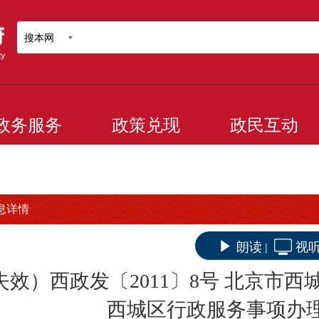
搜本网
政务服务
政策兑现
政民互动
息详情
朗读
视
|
失效）西政发〔2011〕8号 北京市
西城区行政服务事项办