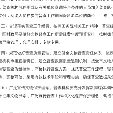
，普查机构可聘用或从有关单位商调符合条件的人员加入普查队
支付，商调人员在参与普查工作期间保留原单位的岗位，工资、
（三）合理落实普查工作经费。
按照国务院
相关工作
精神，普查
。区财政局要做好文物普查工作所需经费年度预算安排，按时拨
须严格管理，合理安排，专款专用。
（四）规范做好普查质量管理。
建立健全文物普查责任体系，区
查机构承担直接责任。建立普查数据质量追溯机制，
接受
市文物
加强普查质量控制，严格执行普查方案，规范普查工作流程，强
确、完整可信。采用有效技术手段和管理措施，确保普查数据采
（五）广泛宣传文物保护理念。
普查机构要充分发挥新闻媒体和
开征集文物线索，广泛宣传普查工作和文化遗产保护理念，营造