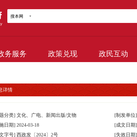
搜本网
政务服务
政策兑现
政民互动
息详情
主题分类]
文化、广电、新闻出版/文物
[制发单位]
实施日期]
2024-03-18
[成文日期]
发文字号]
西政发〔2024〕2号
[失效日期]