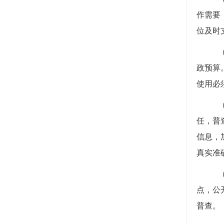
作需要
位及时
政预算
使用必
任，普
信息，
真实准
点，公
普查。