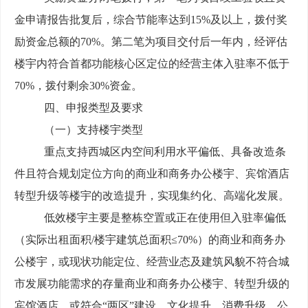
金申请报告批复后
，综合节能率达到
15%
及以上，拨付
奖
励
资金总额的
70%
。第二
笔
为项目交付后一年内，经评估
楼宇内
符合首都功能核心区定位的经营主体
入驻率不低于
70%
，拨付剩余
30%
资金。
四
、申报类型及
要求
（一）支持楼宇类型
重点支持
西城区
内空间利用水平偏低、具备改造条
件且符合规划定位方向的商业和商务办公楼宇
、宾馆酒店
转型升级等楼宇的
改造提升，实现集约化、高端化发展。
低效
楼宇主要
是
整栋空置或正在使用但入驻率偏低
（实际出租面积
/
楼宇建筑总面积≤
70%
）的
商业和商务
办
公楼宇，或现状功能定位、经营业态及建筑风貌不符合城
市发展功能需求的存量商业和商务办公楼宇
、
转型升级的
宾馆酒店，或符合
“两区”建设、文化提升、消费升级、公