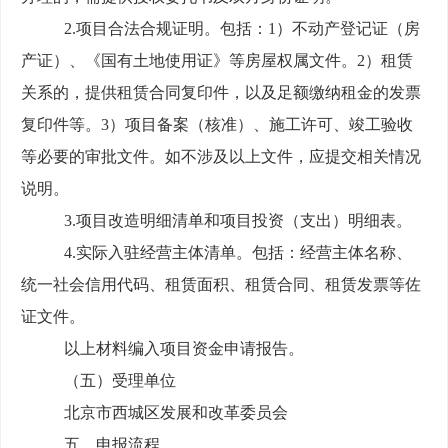
2.
项目
合法合规证明。包括：
1
）
不动产登记证（房
产证）
、
《国有土地使用证》
等
房屋权属文件。
2
）
租赁
关系的，提供租赁
合同
复印件，
以及足额缴纳租金的发票
复印件
等。
3
）
项目备案（核准）、施工许可
、
竣工验收
等必要的审批文件
。
如
不涉及
以上文件
，
应提交相关情况
说明
。
3.
项目
改造
明细清单
和
项目投资（支出）明细表
。
4.
实际入驻经营主体清单。包括：经营主体名称、
统一社会信用代码、租赁面积、租赁合同、租赁发票等佐
证文件。
以上材料编入项目资金申请报告。
（五）受理单位
北京市西城区发展和改革委员会
五、申报流程