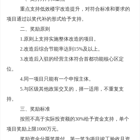
重点支持低效楼宇改造提升
，
对符合标准和要求的
项目
通过
以奖代补
的
形式给予支持。
二、
奖励
原则
1.
原则上
支持
实施整体改造
的项目。
2.
改造后综合节能率达到
15%
及以上
。
3.
改造后入驻
的经营主体
符合首都功能核心区定
位
。
4.
同一项目只能有一个申报主体。
5.
与区级其他政策交叉的，择一适用，不重复
支
持。
三、奖励标准
按照不高于实际投资额
的
30%
给予资金支持，
单个
项目奖励上限
1000
万元。
奖励
资金分两
笔
拨付，第一
笔
为
项目竣工验收且资