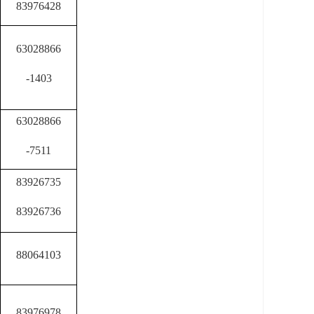
83
976428
63028866
-1403
63028866
-7511
83926735
83926736
88064103
83976978