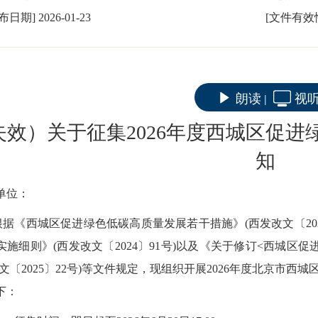
发布日期]
2026-01-23
[文件有效
朗读
视
|
失效）关于征集2026年度西城区促
知
单位：
根据《
西城区促进绿色低碳高质量发展若干措施
》
(西发改文
〔
2
实施细则
》
(
西发改文〔
202
4
〕
91
号
)
以及
《关于修订
<西城区促
文〔
202
5
〕
22
号
)
等文件规定，现
组织开展
202
6
年
度
北京市
西城
下：