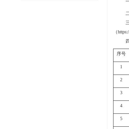
（
https
序
号
1
2
3
4
5