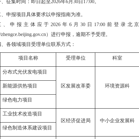
一、征集时间：即日起至
202
6
年
6
月
30
日
17:00。
二、申报项目
具体要求以申报指南为准。
三、
申报主体应
于
202
6
年
6
月
30
日
17:00前登
://zhengce.beijing.gov.cn）进行申报
，
逾期不予受理。
四、各领域项目
受理单位联系
方式
：
项目名称
受理单位
科室
分布式光伏发电项目
新能源供热项目
区发展改革委
环境资源科
绿色电力
项目
工业技术改造项目
区经济促进局
中小企业发展科
绿色制造体系建设项目