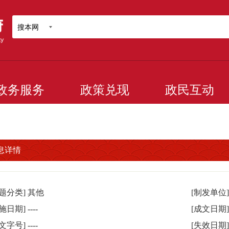
搜本网
政务服务
政策兑现
政民互动
息详情
主题分类]
其他
[制发单位]
实施日期]
----
[成文日期]
发文字号]
----
[失效日期]