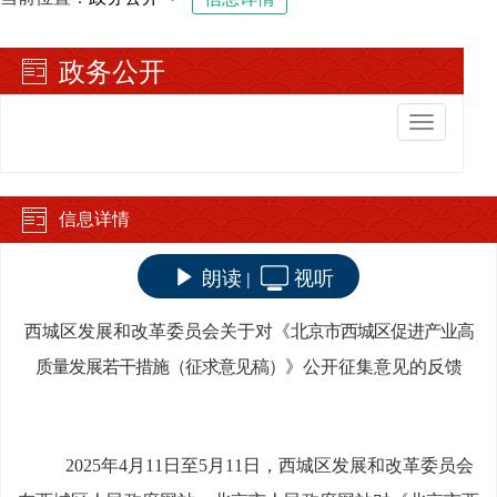
政务公开
切
换
导
航
信息详情
朗读
视听
|
西城区发展和改革委员会
关于对《
北京市西城区促进产业高
质量发展若干措施
（
征求意见稿
）
》公开征集意见的反馈
2025年
4
月
11
日至
5
月
1
1
日，西城区
发展和改革委员会