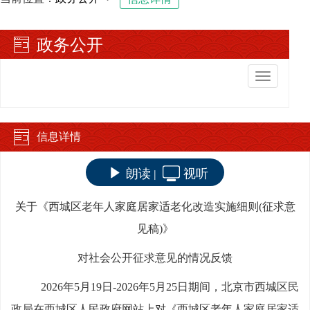
政务公开
切
换
导
航
信息详情
朗读
视听
|
关于《西城区老年人家庭居家适老化改造实施细则
(征求意
见稿)》
对社会公开征求意见的情况反馈
2026年
5
月
1
9日-2026年
5
月
2
5日期间，北京市西城区
民
政局
在西城区人民政府网站上对《西城区老年人家庭居家适