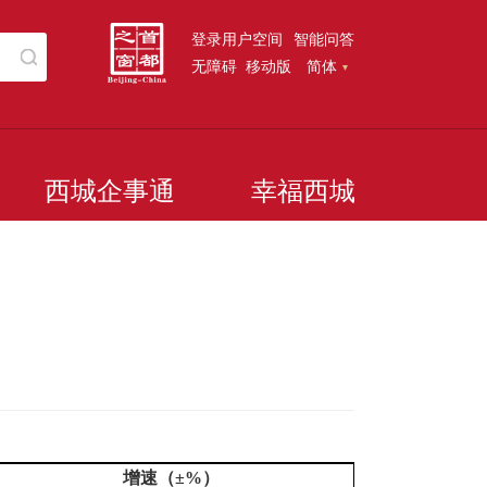
登录用户空间
智能问答
无障碍
移动版
简体
西城企事通
幸福西城
增速（±
%
）