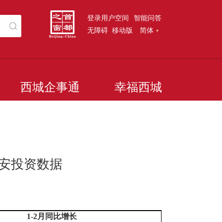
登录用户空间
智能问答
无障碍
移动版
简体
西城企事通
幸福西城
建安投资数据
1-
2
月同比增长