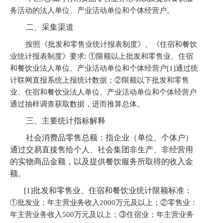
务活动的法人单位、产业活动单位和个体经营户。
二、采集渠道
按照《批发和零售业统计报表制度》、《住宿和餐饮
业统计报表制度》要求
:
①
限额以上批发和零售业、住宿
和餐饮业法人单位、产业活动单位和个体经营户
[1]
通过
统
计
联网直报系统上报统计数据；
②
限额以下批发和零售
业、住宿和餐饮业法人单位、产业活动单位和个体经营户
通过抽样调查获取数据，进而推算总体。
三、主要统计指标解释
社会消费品零售总额：指企业（单位、个体户）
通过交易直接售给个人、社会集团非生产、非经营用
的实物商品金额，以及提供餐饮服务所取得的收入金
额。
[1]批发和零售业、住宿和餐饮业统计限额标准：
①
批发业：年主营业务收入
2000
万元及以上；
②
零售业：
年主营业务收入
500
万元及以上；
③
住宿业：
年主营业务