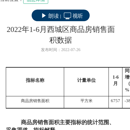
朗读
视听
|
2022年1-6月西城区商品房销售面
积数据
发布时间：2022-07-26
同
1-
6
增
指标名称
计量单位
月
%
6757
-3
商品房销售面积
平方米
商品房销售面积
主要指标的统计范围、