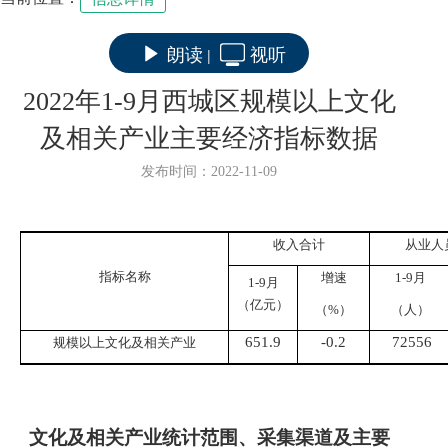
朗读
视听
|
2022年1-9月西城区规模以上文化
及相关产业主要经济指标数据
发布时间：2022-11-09
收入合计
从业人
指标名称
增速
1-
9
月
1-
9
月
（亿元）
（%）
（人）
651.9
-0.2
72556
规模以上文化及相关产业
文化及相关产业
统计范围、采集渠道及主要