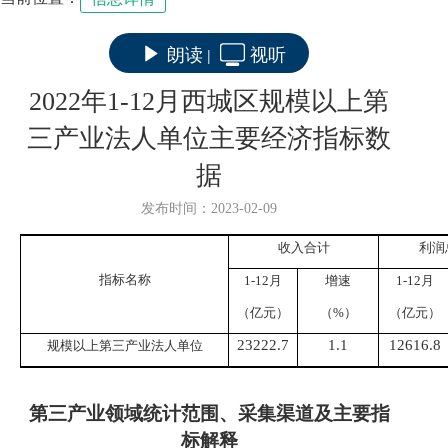
朗读
视听
|
2022年1-12月西城区规模以上第
三产业法人单位主要经济指标数
据
发布时间：2023-02-09
收入合计
利润
指标名称
1-
12
月
增速
1-
12
月
（亿元）
（%）
（亿元）
23222.7
1.1
12616.8
规模以上第三产业法人单位
第三产业领域统计范围、采集渠道及主要指
标解释