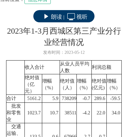
朗读
视听
|
2023年1-3月西城区第三产业分行
业经营情况
发布时间：2023-05-12
从业人员平均
收入合计
利润总额
人数
绝对值
增幅
绝对值
增幅
绝对值
增幅
（亿
（%）
（人）
（%）
(亿元)
（%）
元）
合计
5161.2
5.9
738209
-0.7
289.6
-59.5
批发
和零售
1023.7
10.7
38511
-4.2
22.0
34.0
业
交通
运输、
133.5
0.6
67966
-2.7
0.7
-