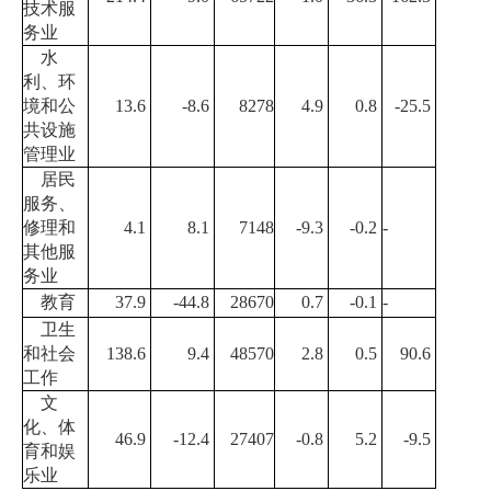
技术服
务业
水
利、环
境和公
13.6
-8.6
8278
4.9
0.8
-25.5
共设施
管理业
居民
服务、
修理和
4.1
8.1
7148
-9.3
-0.2
-
其他服
务业
教育
37.9
-44.8
28670
0.7
-0.1
-
卫生
和社会
138.6
9.4
48570
2.8
0.5
90.6
工作
文
化、体
46.9
-12.4
27407
-0.8
5.2
-9.5
育和娱
乐业