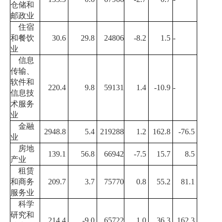
仓储和
邮政业
住宿
和餐饮
30.6
29.8
24806
-8.2
1.5
-
业
信息
传输、
软件和
220.4
9.8
59131
1.4
-10.9
-
信息技
术服务
业
金融
2948.8
5.4
219288
1.2
162.8
-76.5
业
房地
139.1
56.8
66942
-7.5
15.7
8.5
产业
租赁
和商务
209.7
3.7
75770
0.8
55.2
81.1
服务业
科学
研究和
214.4
-9.0
65722
1.0
36.3
162.3