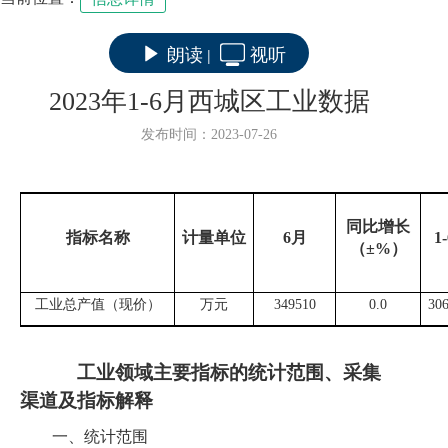
朗读
视听
|
2023年1-6月西城区工业数据
发布时间：2023-07-26
同比增长
指标名称
计量单位
6
月
1-
（±
%
）
工业总产值（现价）
万元
349510
0.0
30
工业
领域主要指标的统计范围、采集
渠道及指标解释
一、统计范围