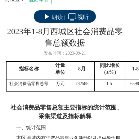
朗读
视听
|
2023年1-8月西城区社会消费品零
售总额数据
发布时间：2023-09-21
计量
同比增长
指标名称
8
月
1-8
单位
（±
%
）
社会消费品零售总额
万元
782588
1.5
6598
社会消费品零售总额
主要指标的统计范围、
采集渠道及指标解释
一、统计范围
本区地域内有
消费品零售业务活动以及提供餐饮服