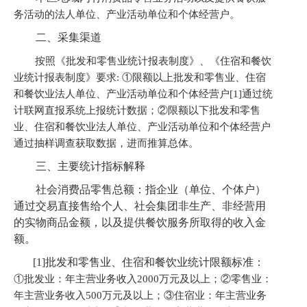
务活动的法人单位、产业活动单位和个体经营户。
二、采集渠道
按照《批发和零售业统计报表制度》、《住宿和餐饮
业统计报表制度》要求
:
①
限额以上批发和零售业、住宿
和餐饮业法人单位、产业活动单位和个体经营户
[1]
通过
统
计
联网直报系统上报统计数据；
②
限额以下批发和零售
业、住宿和餐饮业法人单位、产业活动单位和个体经营户
通过抽样调查获取数据，进而推算总体。
三、主要统计指标解释
社会消费品零售总额：指企业（单位、个体户）
通过交易直接售给个人、社会集团非生产、非经营用
的实物商品金额，以及提供餐饮服务所取得的收入金
额。
[1]批发和零售业、住宿和餐饮业统计限额标准：
①
批发业：年主营业务收入
2000
万元及以上；
②
零售业：
年主营业务收入
500
万元及以上；
③住宿业：
年主营业务