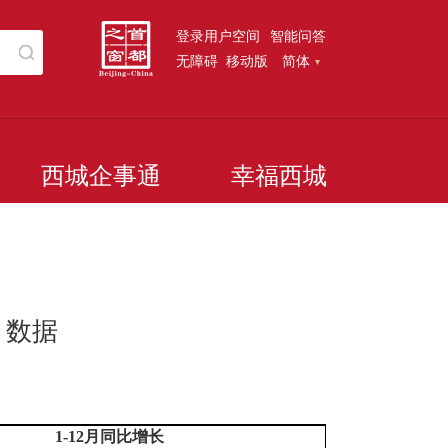
登录用户空间
智能问答
无障碍
移动版
简体
西城企事通
幸福西城
）数据
1-
1
2
月同比增长