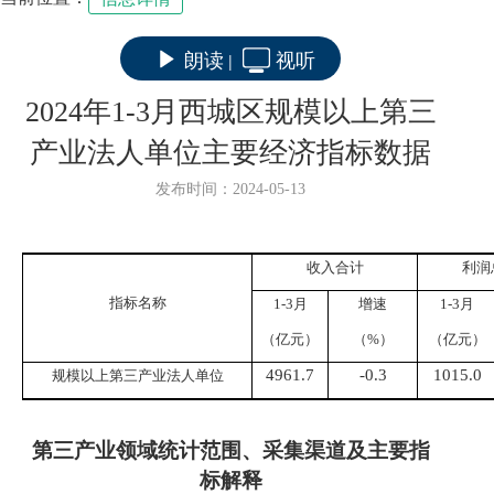
朗读
视听
|
2024年1-3月西城区规模以上第三
产业法人单位主要经济指标数据
发布时间：2024-05-13
收入合计
利润
指标名称
1-
3
月
增速
1-
3
月
（亿元）
（%）
（亿元）
4961.7
-0.3
1015.0
规模以上第三产业法人单位
第三产业领域统计范围、采集渠道及主要指
标解释