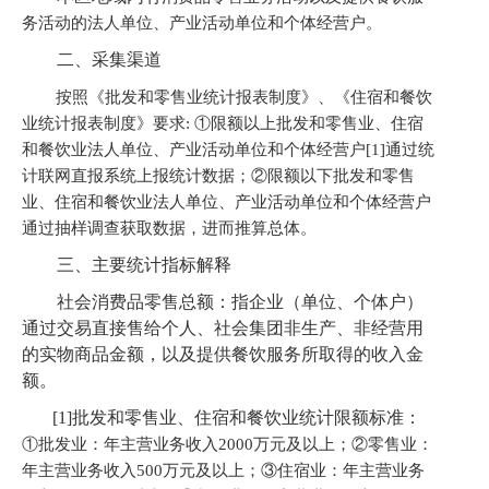
务活动的法人单位、产业活动单位和个体经营户。
二、采集渠道
按照《批发和零售业统计报表制度》、《住宿和餐饮
业统计报表制度》要求
:
①
限额以上批发和零售业、住宿
和餐饮业法人单位、产业活动单位和个体经营户
[1]
通过
统
计
联网直报系统上报统计数据；
②
限额以下批发和零售
业、住宿和餐饮业法人单位、产业活动单位和个体经营户
通过抽样调查获取数据，进而推算总体。
三、主要统计指标解释
社会消费品零售总额：指企业（单位、个体户）
通过交易直接售给个人、社会集团非生产、非经营用
的实物商品金额，以及提供餐饮服务所取得的收入金
额。
[1]批发和零售业、住宿和餐饮业统计限额标准：
①
批发业：年主营业务收入
2000
万元及以上；
②
零售业：
年主营业务收入
500
万元及以上；
③住宿业：
年主营业务