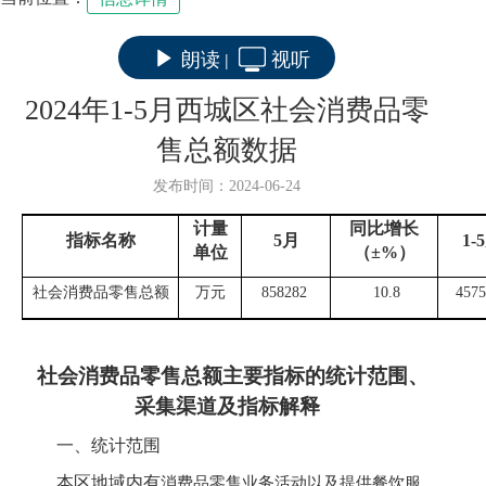
朗读
视听
|
2024年1-5月西城区社会消费品零
售总额数据
发布时间：2024-06-24
计量
同比增长
指标名称
5
月
1-5
单位
（±
%
）
社会消费品零售总额
万元
858282
10.8
4575
社会消费品零售总额
主要指标的统计范围、
采集渠道及指标解释
一、统计范围
本区地域内有
消费品零售业务活动以及提供餐饮服