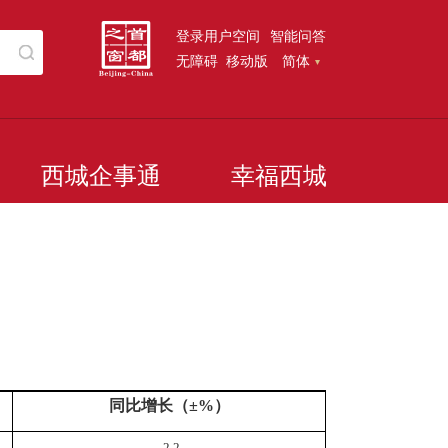
登录用户空间
智能问答
无障碍
移动版
简体
西城企事通
幸福西城
同比增长（±
%
）
-2.2