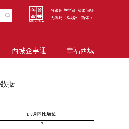
登录用户空间
智能问答
无障碍
移动版
简体
西城企事通
幸福西城
）数据
1-
8
月同比增长
1.3