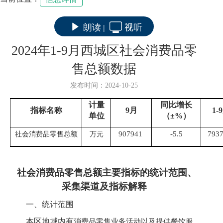
朗读
视听
|
2024年1-9月西城区社会消费品零
售总额数据
发布时间：2024-10-25
计量
同比增长
指标名称
9
月
1-
9
单位
（±
%
）
907941
-5.5
793
社会消费品零售总额
万元
社会消费品零售总额
主要指标的统计范围、
采集渠道及指标解释
一、统计范围
本区地域内
有
消费品零售业务活动以及提供餐饮服