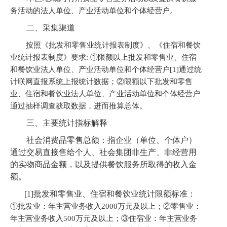
务活动的法人单位、产业活动单位和个体经营户。
二、采集渠道
按照《批发和零售业统计报表制度》、《住宿和餐饮
业统计报表制度》要求
:
①
限额以上批发和零售业、住宿
和餐饮业法人单位、产业活动单位和个体经营户
[1]
通过
统
计
联网直报系统上报统计数据；
②
限额以下批发和零售
业、住宿和餐饮业法人单位、产业活动单位和个体经营户
通过抽样调查获取数据，进而推算总体。
三、主要统计指标解释
社会消费品零售总额：指企业（单位、个体户）
通过交易直接售给个人、社会集团非生产、非经营用
的实物商品金额，以及提供餐饮服务所取得的收入金
额。
[1]批发和零售业、住宿和餐饮业统计限额标准：
①
批发业：年主营业务收入
2000
万元及以上；
②
零售业：
年主营业务收入
500
万元及以上；
③
住宿业：
年主营业务