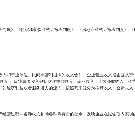
表制度》
《住宿和餐饮业统计报表制度》
《房地产业统计报表制度》
《
收入和事业单位、民间非营利组织的收入合计。企业营业收入指企业从事
收入
”
。事业单位收入
包括
财政拨款
收入、
事业收入
、
上级补助收入、经
加的经济利益或者服务潜力的流入，按照其来源分为
捐赠收入、会费收入
产经营过程中各种收入扣除各种耗费后的盈余，反映企业在报告期内实现