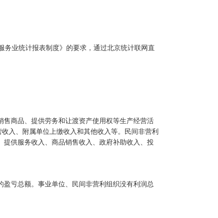
服务业统计报表制度》的要求
，
通过
北京统计联网直
销售商品、提供劳务和让渡资产使用权等生产经营活
营收入、附属单位上缴收入和其他收入
等
。民间非营利
、提供服务收入、商品销售收入、政府补助收入、投
的盈亏总额。
事业单位、民间非
营
利组织没有利润总