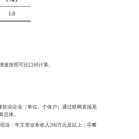
度增速按照可比口径计算
。
餐饮业
企业（
单位
、
个体户
）
通过联网直报系
算总体。
住宿业：年主营业务收入200万元及以上；④餐