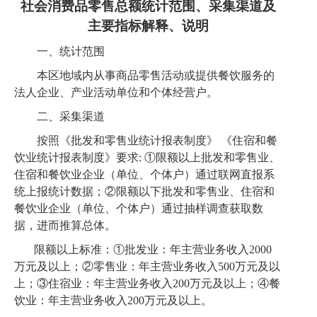
社会消费品零售总额
统计范围、采集渠道及
主要
指标解释
、说明
一
、统计范围
本区地域内
从事商品
零售活动
或
提供餐饮服务的
法人
企业
、产业活动单位和个体经营户。
二
、采集渠道
按照《批发和零售业统计报表制度》
《住宿和餐
饮业统计报表制度》要求
: ①限额以上批发和零售业、
住宿和餐饮业
企业（
单位
、
个体户
）
通过联网直报系
统上报统计数据；
②限额以下批发和零售业、住宿和
餐饮业
企业（
单位
、
个体户
）
通过抽样调查获取数
据，进而推算总体。
限额
以上
标准：
①批发业：年主营业务收入2000
万元及以上；②零售业：年主营业务收入500万元及以
上；③住宿业：年主营业务收入200万元及以上；④餐
饮业：年主营业务收入200万元及以上。