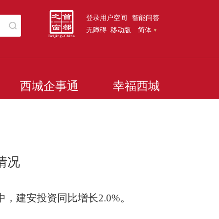
登录用户空间
智能问答
无障碍
移动版
简体
西城企事通
幸福西城
情况
中，建安投资同比增长
2.0
%
。