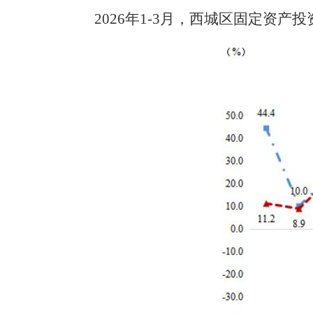
202
6
年
1-
3
月
，西城区固定资产投