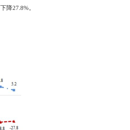
比下降
27.8
%
。