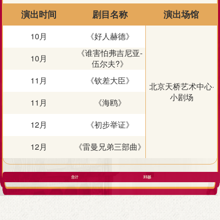
演出时间
剧目名称
演出场馆
10月
《好人赫德》
《谁害怕弗吉尼亚-
10月
伍尔夫?》
11月
《钦差大臣》
北京天桥艺术中心·
小剧场
11月
《海鸥》
12月
《初步举证》
12月
《雷曼兄弟三部曲》