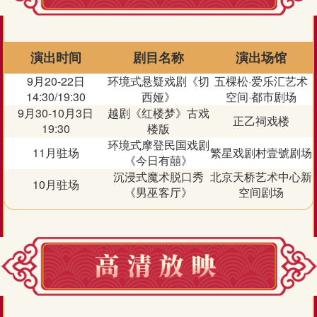
演出时间
剧目名称
演出场馆
9月20-22日
环境式悬疑戏剧《切
五棵松·爱乐汇艺术
14:30/19:30
西娅》
空间·都市剧场
9月30-10月3日
越剧《红楼梦》古戏
正乙祠戏楼
19:30
楼版
环境式摩登民国戏剧
11月驻场
繁星戏剧村壹號剧场
《今日有囍》
沉浸式魔术脱口秀
北京天桥艺术中心新
10月驻场
《男巫客厅》
空间剧场