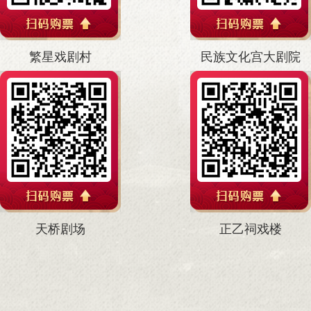
繁星戏剧村
民族文化宫大剧院
天桥剧场
正乙祠戏楼