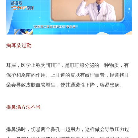
掏耳朵过勤
耳屎，医学上称为“耵聍”，是耵聍腺分泌的一种物质，有
保护和杀菌的作用。上耳道的皮肤有纹理血管，经常掏耳
朵会导致皮肤血管增生，使其通透性下降，容易患病。
擤鼻涕方法不当
擤鼻涕时，切忌两个鼻孔一起用力，这样做会导致压力过